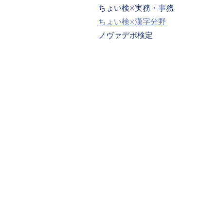
ちょい検×実務・事務
ちょい検×漢字分野
ノヴァデポ検定