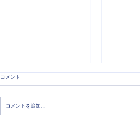
コメント
コメントを追加…
5教科の点数より先に「これ
進学、進級
ならできる」を育てる
ます✨️