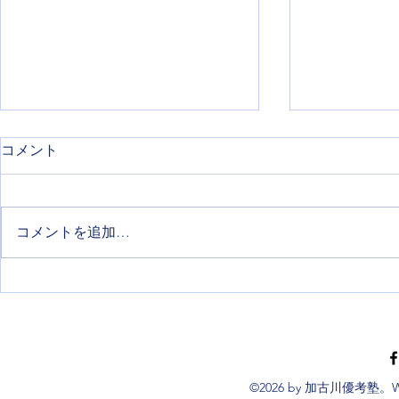
コメント
コメントを追加…
12月からが本番！統一模試の
英検3級対
活かし方と過去問演習スター
プ！
トについて
©2026 by 加古川優考塾。