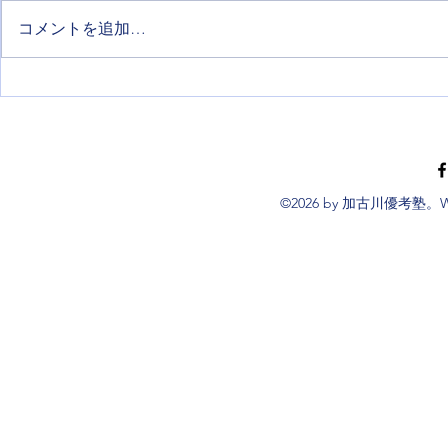
コメントを追加…
春休みは友達が集まる場とし
2023年度
ても
生・小学生]
©2026 by 加古川優考塾。