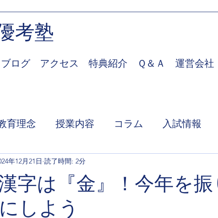
優考塾
ブログ
アクセス
特典紹介
Ｑ＆Ａ
運営会社
教育理念
授業内容
コラム
入試情報
024年12月21日
読了時間: 2分
年の漢字は『金』！今年を
にしよう