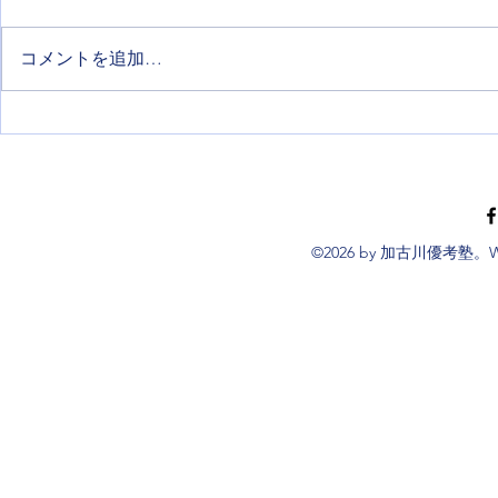
コメントを追加…
『自習コース』のご案内：宿
2023年度
題や自習に加古川優考塾を活
生・小学生]
用しませんか？[中学生・小学
生]（現在、下記のプランは終
了しております）
©2026 by 加古川優考塾。