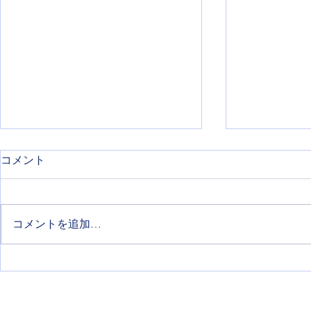
コメント
コメントを追加…
期末テストの目標と計画
『自習コー
題や自習に
用しません