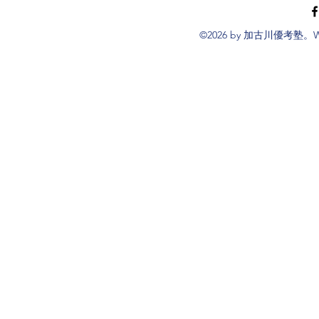
生]（現在
了しており
©2026 by 加古川優考塾。