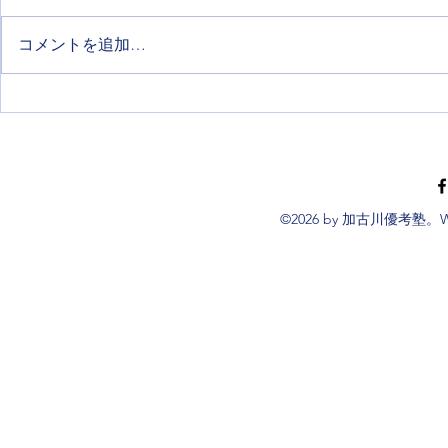
コメントを追加…
令和９年度兵庫県公立高等学
進学、進級
校入学者選抜等について
ます✨️
©2026 by 加古川優考塾。