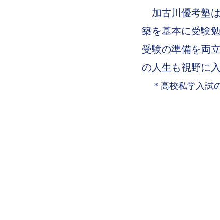
加古川優考塾は
築を基本に受験
受験の準備を両
の人生も視野に
＊高校私学入試