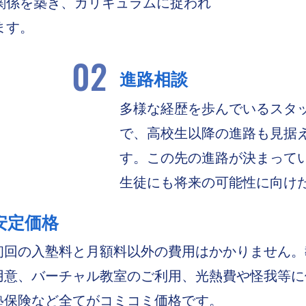
関係を築き、カリキュラムに捉われ
ます。
02
進路相談
多様な経歴を歩んでいるスタ
で、高校生以降の進路も見据
す。この先の進路が決まって
生徒にも将来の可能性に向け
安定価格
初回の入塾料と月額料以外の費用はかかりません。
用意、バーチャル教室のご利用、光熱費や怪我等に
塾保険など全てがコミコミ価格です。