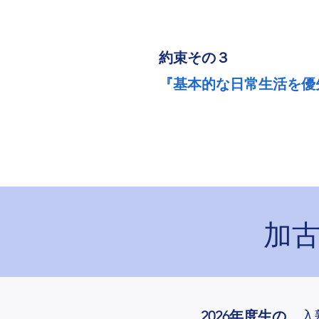
​約束その３
『基本的な日常生活を優
加
2026年度生の、
入