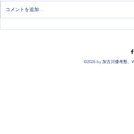
コメントを追加…
令和９年度兵庫県公立高等学
5教科の点
校入学者選抜等について
ならできる
©2026 by 加古川優考塾。