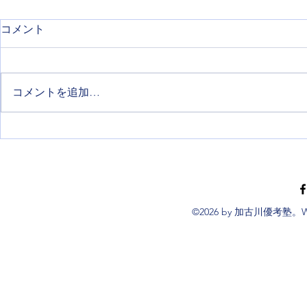
コメント
コメントを追加…
令和９年度兵庫県公立高等学
進学、進級
校入学者選抜等について
ます✨️
©2026 by 加古川優考塾。