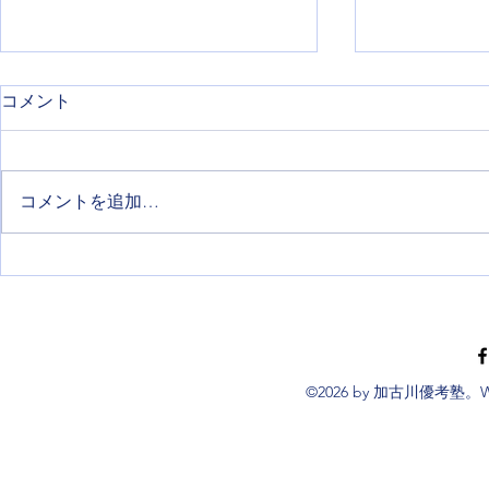
コメント
コメントを追加…
期末テストを次につなげる！
なぜ、加古
振り返りで見つける次の一手
たちは自ら
©2026 by 加古川優考塾。