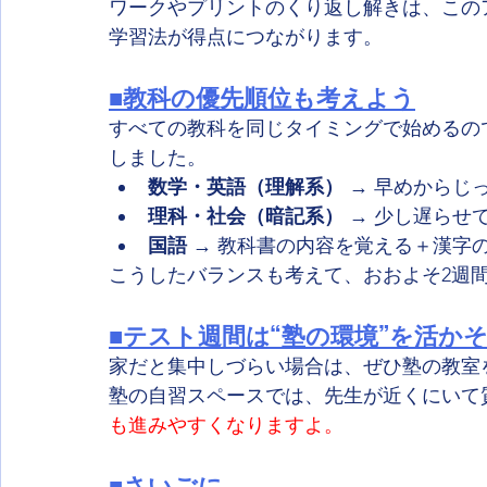
ワークやプリントのくり返し解きは、この
学習法が得点につながります。
■教科の優先順位も考えよう
すべての教科を同じタイミングで始めるの
しました。
数学・英語（理解系）
 → 早めからじ
理科・社会（暗記系）
 → 少し遅ら
国語
 → 教科書の内容を覚える＋漢字
こうしたバランスも考えて、おおよそ2週
■テスト週間は“塾の環境”を活か
家だと集中しづらい場合は、ぜひ塾の教室
塾の自習スペースでは、先生が近くにいて
も進みやすくなりますよ。
■さいごに