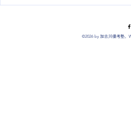
夏休みの課題は早めに！勉強
令和９年度
も遊びも充実させよう
校入学者選
©2026 by 加古川優考塾。