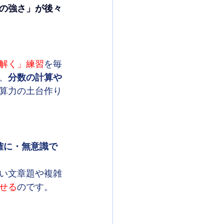
の強さ」が後々
解く」練習
を毎
、
分数の計算や
計算力の土台作り
確に・無意識で
い文章題や複雑
せる
のです。