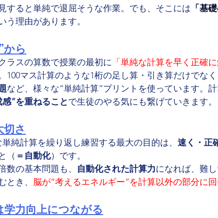
見すると単純で退屈そうな作業。でも、そこには
「基礎
いう理由があります。
”から
クラスの算数で授業の最初に
「単純な計算を早く正確に
。100マス計算のような1桁の足し算・引き算だけでなく
題
など、様々な“単純計算”プリントを使っています。
成感”を重ねること
で生徒のやる気にも繋げていきます。
大切さ
うな単純計算を繰り返し練習する最大の目的は、
速く・正
と（
＝自動化
）です。
倍数の基本問題も、
自動化された計算力
になれば、難し
むとき、
脳が“考えるエネルギー”を計算以外の部分に回
化は学力向上につながる