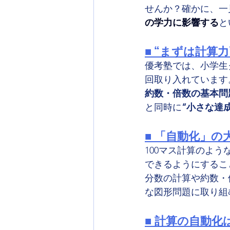
せんか？確かに、一
の学力に影響する
と
■ “まずは計算力
優考塾では、小学生
回取り入れています
約数・倍数の基本問
と同時に
“小さな達
■ 「自動化」の
100マス計算のよ
できるようにするこ
分数の計算や約数・
な図形問題に取り組
■ 計算の自動